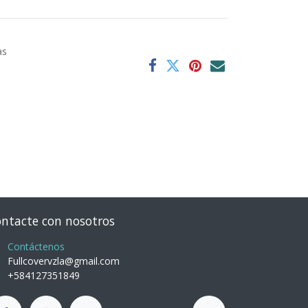
as
ntacte con nosotros
Contáctenos
Fullcovervzla@gmail.com
+584127351849