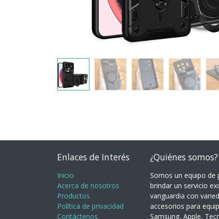
Enlaces de Interés
¿Quiénes somos?
Inicio
Somos un equipo de p
Acerca de nosotros
brindar un servicio ex
Productos
vanguardia con varie
Política de privacidad
accesorios para equi
Contáctenos
Samsung, Apple, Tecno