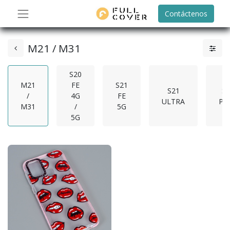
Contáctenos
M21 / M31
S20
M21
FE
S21
S21
S2
/
4G
FE
ULTRA
PL
M31
/
5G
5G