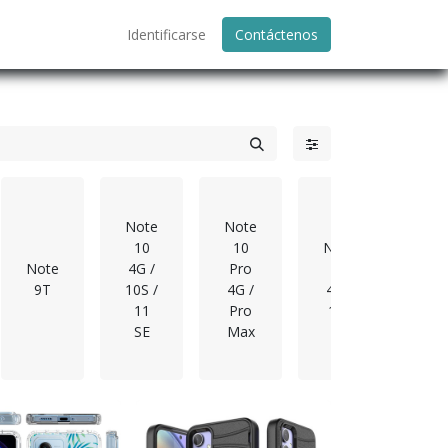
Identificarse
Contáctenos
Note
Note
Not
10
10
Note
11
Note
4G /
Pro
11
5G 
9T
10S /
4G /
4G /
Not
11
Pro
11S
11
SE
Max
5G