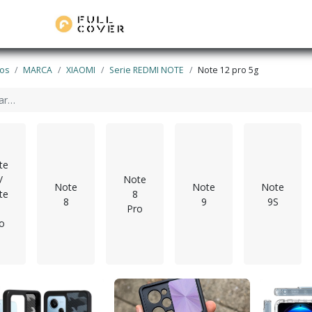
os
MARCA
XIAOMI
Serie REDMI NOTE
Note 12 pro 5g
te
/
Note
Note
Note
Note
te
8
8
9
9S
Pro
o