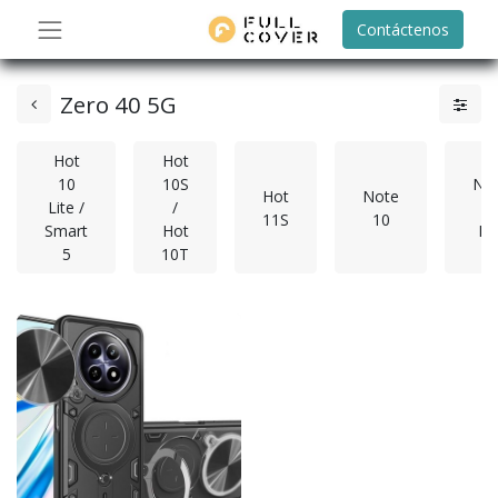
Contáctenos
Zero 40 5G
Hot
Hot
10
10S
No
Hot
Note
Lite /
/
1
11S
10
Smart
Hot
Pr
5
10T