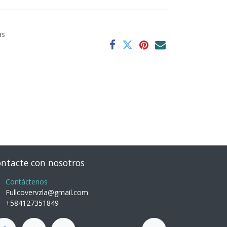
as
ntacte con nosotros
Contáctenos
Fullcovervzla@gmail.com
+584127351849