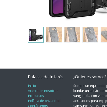
Enlaces de Interés
¿Quiénes somos?
Inicio
Somos un equipo de p
Acerca de nosotros
brindar un servicio ex
Productos
vanguardia con varie
Política de privacidad
accesorios para equi
Contáctenos
Samsung, Apple, Tecno