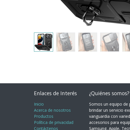
Enlaces de Interés
¿Quiénes somos?
Inicio
Somos un equipo de p
Acerca de nosotros
brindar un servicio ex
Productos
vanguardia con varie
Política de privacidad
accesorios para equi
Contáctenos
Samsung, Apple, Tecno