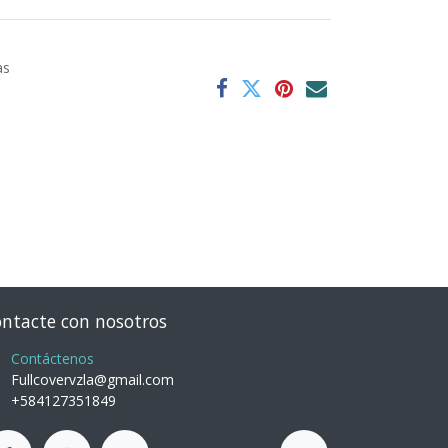
as
ntacte con nosotros
Contáctenos
Fullcovervzla@gmail.com
+584127351849