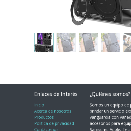
Enlaces de Interés
¿Quiénes somos?
Inicio
Somos un equipo de p
Acerca de nosotros
brindar un servicio ex
Productos
vanguardia con varie
Política de privacidad
accesorios para equi
Contáctenos
Samsung, Apple, Tecno