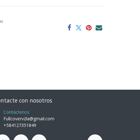
as
ntacte con nosotros
Contáctenos
Fullcovervzla@gmail.com
+584127351849