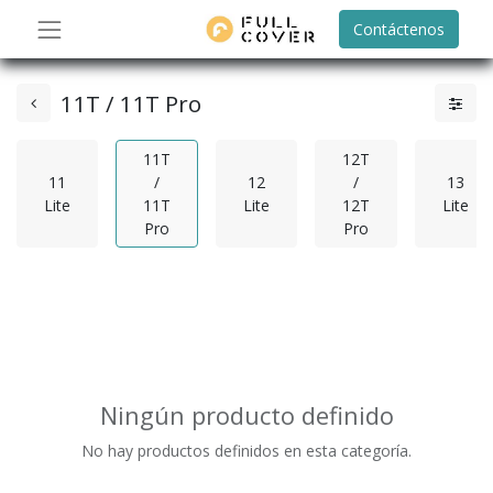
Contáctenos
11T / 11T Pro
11T
12T
11
/
12
/
13
Lite
11T
Lite
12T
Lite
Pro
Pro
Ningún producto definido
No hay productos definidos en esta categoría.