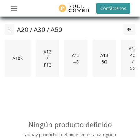
Contáctenos
A20 / A30 / A50
A14
A12
A13
A13
4G
A10S
/
4G
5G
/
F12
5G
Ningún producto definido
No hay productos definidos en esta categoría.